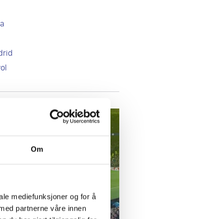
na
drid
ol
Om
iale mediefunksjoner og for å
 med partnerne våre innen