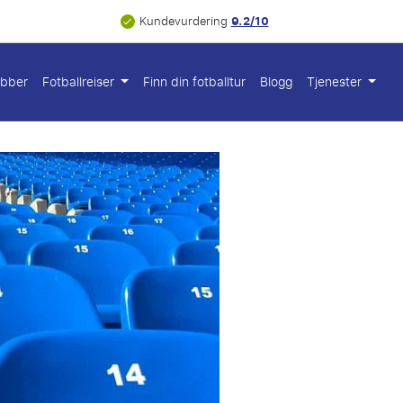
9.2/10
Kundevurdering
ubber
Fotballreiser
Finn din fotballtur
Blogg
Tjenester