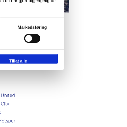
u har gjort tilgjengelig for
Markedsføring
 mest attraktive, hvis ikke den
 se fotball live i England er
Tillat alle
 United
 City
C
Hotspur