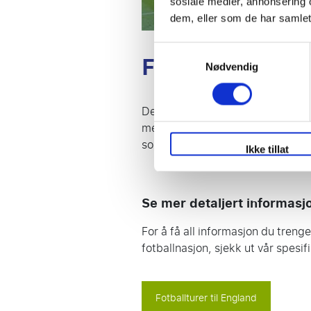
sosiale medier, annonsering 
dem, eller som de har samlet
Samtykkevalg
Football trips 
Nødvendig
Det finnes ingen andre land som h
mest attraktive ligaen i verden. 
som en drøm kommer i oppfyllel
Ikke tillat
Se mer detaljert informasj
For å få all informasjon du tren
fotballnasjon, sjekk ut vår spesif
Fotballturer til England