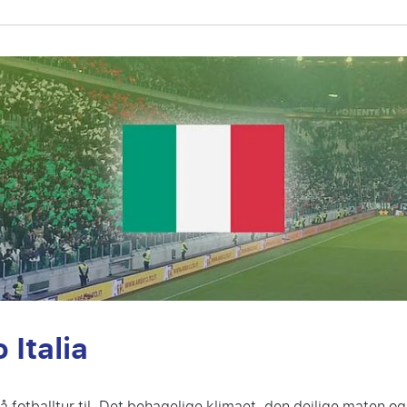
 Italia
a på fotballtur til. Det behagelige klimaet, den deilige maten