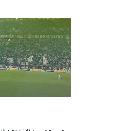
 og den gode fotball-atmosfæren