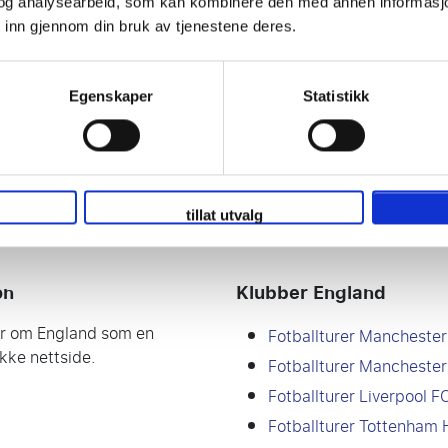
og analysearbeid, som kan kombinere den med annen informasjon d
 inn gjennom din bruk av tjenestene deres.
to England
Egenskaper
Statistikk
ar mer livlig fotball enn England. Premier League er en av de
Moderne fotball og mye av kulturen kommer også fra England. Å
se for mange mennesker.
tillat utvalg
on
Klubber England
ger om England som en
Fotballturer Manchester
ikke nettside.
Fotballturer Manchester
Fotballturer Liverpool F
Fotballturer Tottenham 