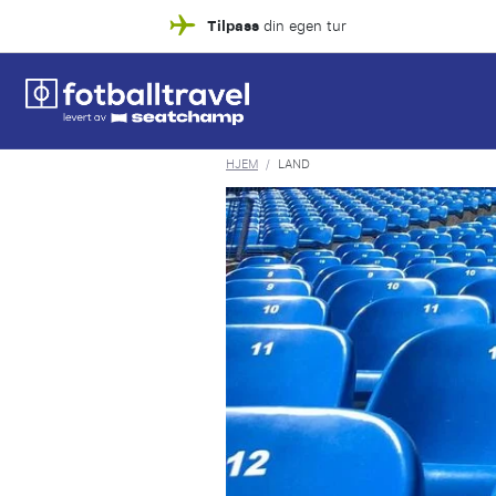
Tilpass
din egen tur
HJEM
/
LAND