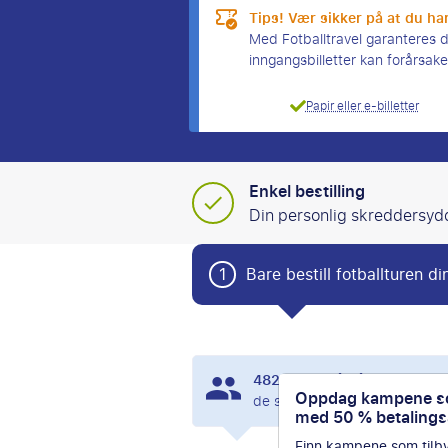
Tips! Vær sikker på at du har
Med Fotballtravel garanteres du 
inngangsbilletter kan forårsa
Papir eller e-billetter
Enkel bestilling
Din personlig skreddersyd
1
Bare bestill fotballturen di
482
andre så på Real Madri
Oppdag kampene so
de siste 24 timene.
med 50 % betalingsa
Finn kampene som tilb