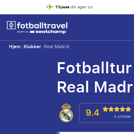
Tilpass
din egen tur
Hjem
Klubber
Real Madrid
/
/
Fotballtur
Real Madr
9.4
3 omtaler