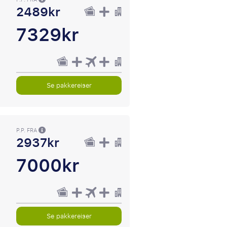
2489kr
7329kr
Se pakkereiser
P.P. FRA
2937kr
7000kr
Se pakkereiser