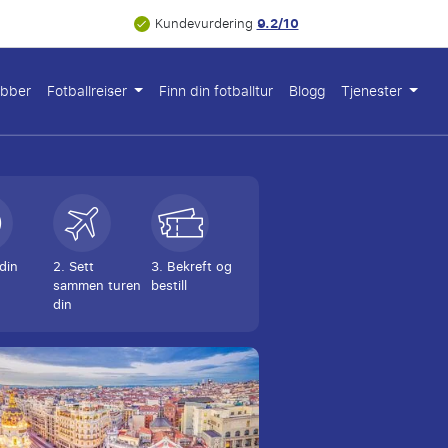
9.2/10
Kundevurdering
ubber
Fotballreiser
Finn din fotballtur
Blogg
Tjenester
 din
2. Sett
3. Bekreft og
sammen turen
bestill
din