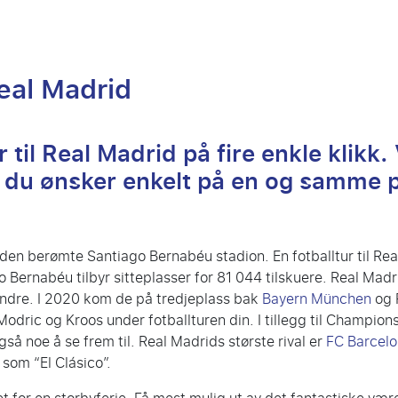
Real Madrid
ur til Real Madrid på fire enkle klikk.
ss du ønsker enkelt på en og samme 
en berømte Santiago Bernabéu stadion. En fotballtur til Real
o Bernabéu tilbyr sitteplasser for 81 044 tilskuere. Real Mad
undre. I 2020 kom de på tredjeplass bak
Bayern München
og 
odric og Kroos under fotballturen din. I tillegg til Champi
så noe å se frem til. Real Madrids største rival er
FC Barcel
som “El Clásico”.