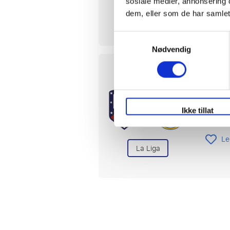
sosiale medier, annonsering 
Le
dem, eller som de har samlet
La Liga
Samtykkevalg
Nødvendig
Atlé
19 or
Ikke tillat
Cívita
Le
La Liga