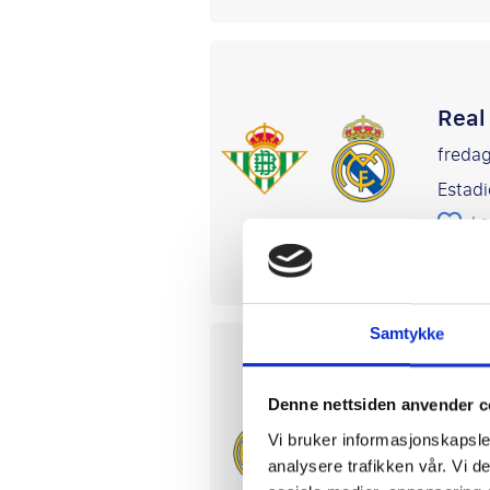
Real
fredag
Estadi
Le
La Liga
Samtykke
Real
Denne nettsiden anvender c
12 or
Vi bruker informasjonskapsler
Estadi
analysere trafikken vår. Vi 