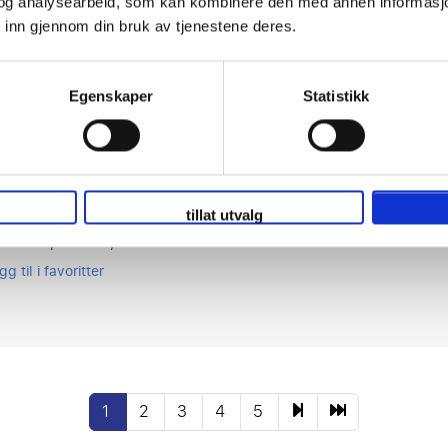
og analysearbeid, som kan kombinere den med annen informasjon d
gg til i favoritter
 inn gjennom din bruk av tjenestene deres.
Egenskaper
Statistikk
tico Madrid - Real Madrid
 20 september
tillat utvalg
s Metropolitano, Madrid
gg til i favoritter
1
2
3
4
5