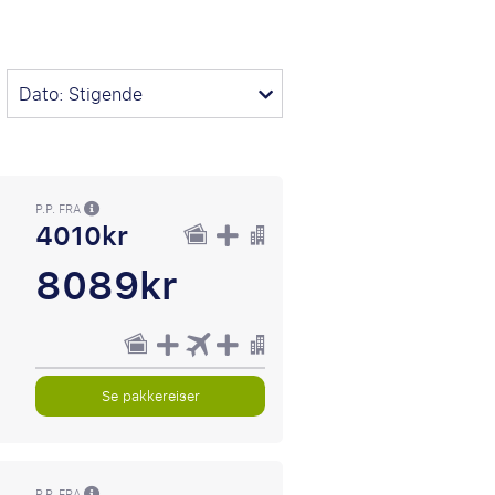
Dato: Stigende
P.P. FRA
4010kr
8089kr
Se pakkereiser
P.P. FRA