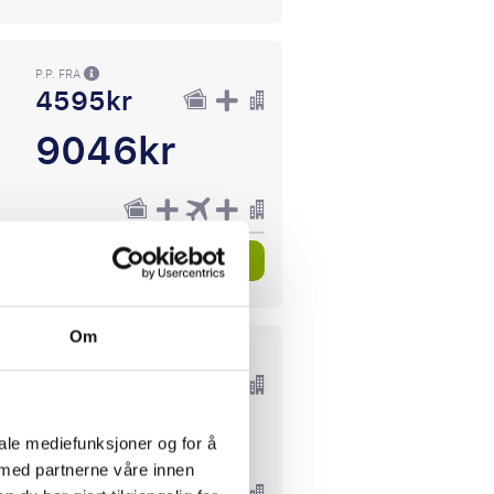
P.P. FRA
4595kr
9046kr
Se pakkereiser
Om
P.P. FRA
7836kr
14046kr
iale mediefunksjoner og for å
 med partnerne våre innen