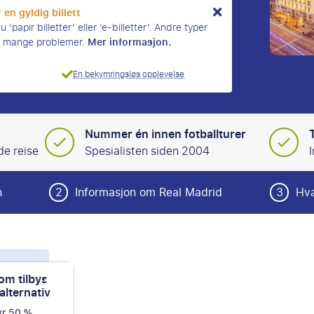
 en gyldig billett
‘papir billetter’ eller ‘e-billetter’. Andre typer
Mer informasjon.
ke mange problemer.
En bekymringsløs opplevelse
Nummer én innen fotballturer
de reise
Spesialisten siden 2004
n
2
Informasjon om Real Madrid
3
Hva
d pakker
m tilbys
lternativ
yr 50 %