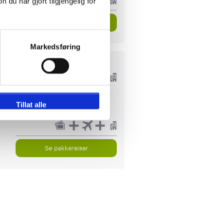
u har gjort tilgjengelig for
Se pakkereiser
Markedsføring
P.P. FRA
5801kr
10786kr
Tillat alle
Se pakkereiser