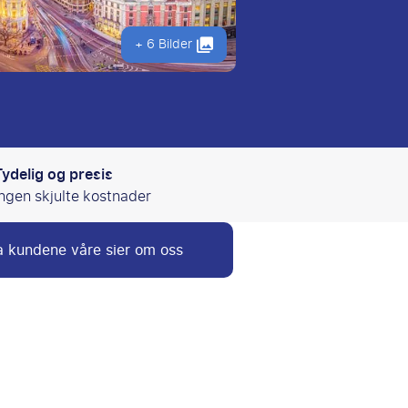
+ 6 Bilder
Tydelig og presis
Ingen skjulte kostnader
 kundene våre sier om oss