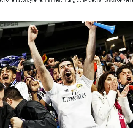
t for en storbyferie. Få mest mulig ut av det fantastiske væ