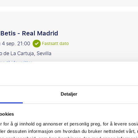
 Betis - Real Madrid
 4 sep.
21:00
Fastsatt dato
o de La Cartuja, Sevilla
gg til i favoritter
Detaljer
 Madrid - Rayo Vallecano
ookies
 13 september
 for å gi innhold og annonser et personlig preg, for å levere sos
o Santiago Bernabéu, Madrid
deler dessuten informasjon om hvordan du bruker nettstedet vårt,