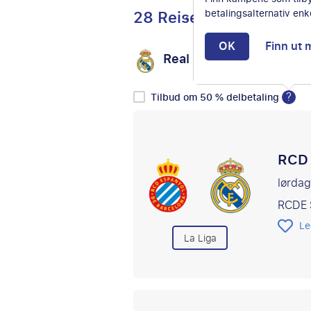
28 Reiser
betalingsalternativ enke
OK
Finn ut 
Real Madrid
Velg mo
vs
?
Tilbud om 50 % delbetaling
RCD 
lørda
RCDE 
Le
La Liga