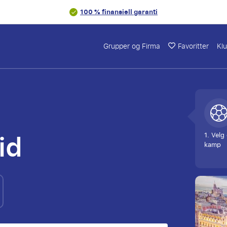
100 % finansiell garanti
Grupper og Firma
Favoritter
Kl
id
1. Velg
kamp