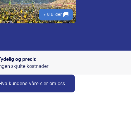
+ 8 Bilder
Tydelig og presis
Ingen skjulte kostnader
Hva kundene våre sier om oss