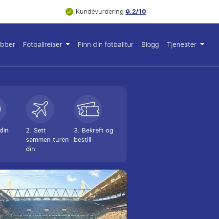
9.2/10
Kundevurdering
ubber
Fotballreiser
Finn din fotballtur
Blogg
Tjenester
 din
2. Sett
3. Bekreft og
sammen turen
bestill
din