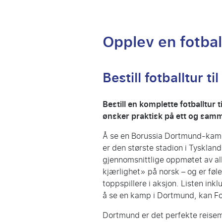
Opplev en fotbal
Bestill fotballtur t
Bestill en komplette fotballtur 
ønsker praktisk på ett og samm
Å se en Borussia Dortmund-kamp 
er den største stadion i Tysklan
gjennomsnittlige oppmøtet av all
kjærlighet» på norsk – og er føle
toppspillere i aksjon. Listen in
å se en kamp i Dortmund, kan Fo
Dortmund er det perfekte reisemå