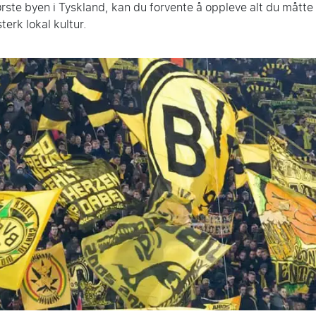
ste byen i Tyskland, kan du forvente å oppleve alt du måtte ø
sterk lokal kultur.