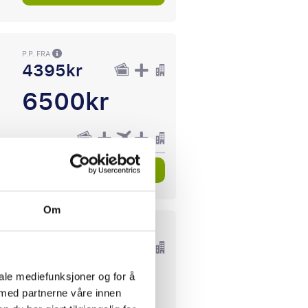
P.P. FRA
4395kr
6500kr
Se pakkereiser
Om
P.P. FRA
5588kr
9162kr
iale mediefunksjoner og for å
 med partnerne våre innen