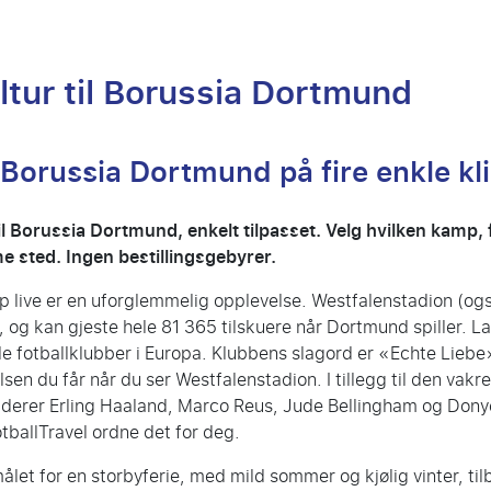
ltur til Borussia Dortmund
il Borussia Dortmund på fire enkle kl
til Borussia Dortmund, enkelt tilpasset. Velg hvilken kamp, f
e sted. Ingen bestillingsgebyrer.
live er en uforglemmelig opplevelse. Westfalenstadion (ogs
d, og kan gjeste hele 81 365 tilskuere når Dortmund spiller. 
e fotballklubber i Europa. Klubbens slagord er «Echte Liebe»
lsen du får når du ser Westfalenstadion. I tillegg til den vakr
kluderer Erling Haaland, Marco Reus, Jude Bellingham og Donyel
tballTravel ordne det for deg.
let for en storbyferie, med mild sommer og kjølig vinter, til