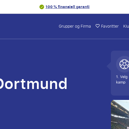
100 % finansiell garanti
Grupper og Firma
Favoritter
Kl
 Dortmund
1. Velg
kamp