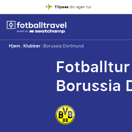
Tilpass
din egen tur
Hjem
Klubber
Borussia Dortmund
/
/
Fotballtur
Borussia