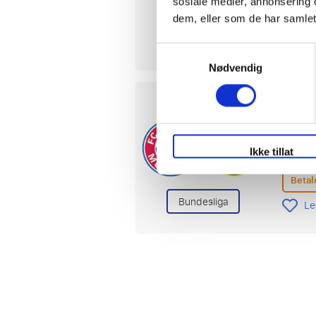
sosiale medier, annonsering 
Betal
dem, eller som de har samlet
Bundesliga
Le
Samtykkevalg
Nødvendig
Baye
31 okt
Allian
Ikke tillat
Betal
Bundesliga
Le