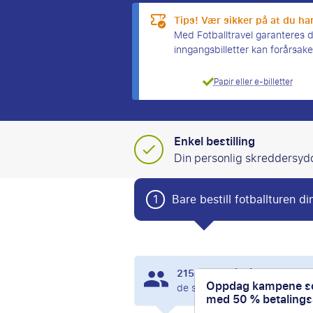
Tips! Vær sikker på at du har
Med Fotballtravel garanteres du 
inngangsbilletter kan forårsa
Papir eller e-billetter
Enkel bestilling
Din personlig skreddersyd
1
Bare bestill fotballturen di
215
andre så på Borussia D
Oppdag kampene so
de siste 24 timene.
med 50 % betalingsa