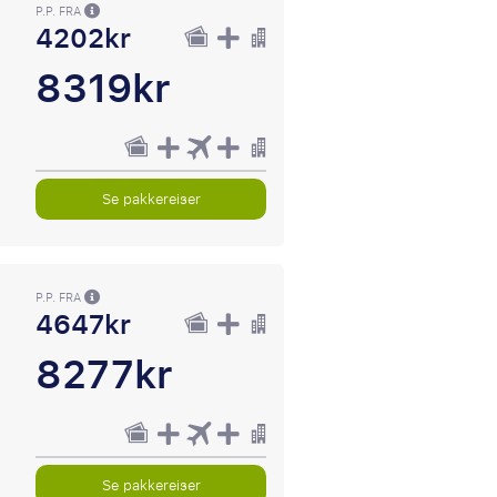
P.P. FRA
4202kr
8319kr
Se pakkereiser
P.P. FRA
4647kr
8277kr
Se pakkereiser