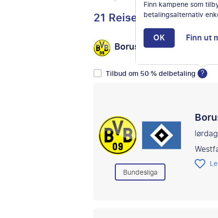
Finn kampene som tilb
21 Reiser
betalingsalternativ enke
OK
Finn ut 
Borussia Dortmund
vs
?
Tilbud om 50 % delbetaling
Boru
lørda
Westf
Le
Bundesliga