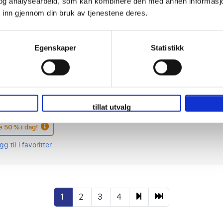
og analysearbeid, som kan kombinere den med annen informasjon d
e 50 % i dag!
 inn gjennom din bruk av tjenestene deres.
gg til i favoritter
Egenskaper
Statistikk
rn München - Borussia Dortmund
ober or 1 november
z Arena, München
tillat utvalg
e 50 % i dag!
gg til i favoritter
1
2
3
4