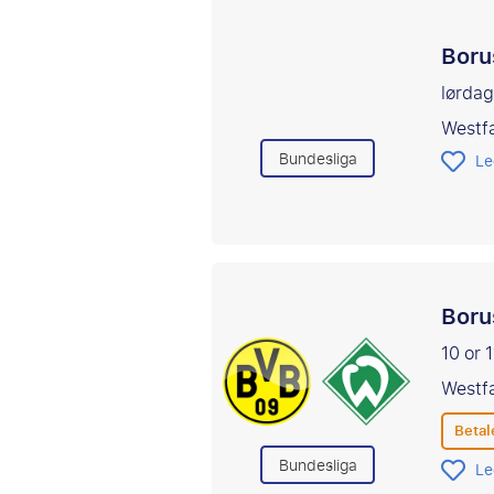
Boru
lørdag
Westf
Bundesliga
Le
Boru
10 or 
Westf
Betal
Bundesliga
Le