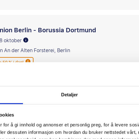
nion Berlin - Borussia Dortmund
18 oktober
n An der Alten Forsterei, Berlin
e 50 % i dag!
gg til i favoritter
Detaljer
ssia Dortmund - Eintracht Frankfurt
ookies
 25 oktober
 for å gi innhold og annonser et personlig preg, for å levere sos
alenstadion, Dortmund
deler dessuten informasjon om hvordan du bruker nettstedet vårt,