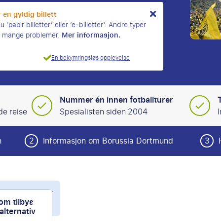
 en gyldig billett
‘papir billetter’ eller ‘e-billetter’. Andre typer
Mer informasjon.
ke mange problemer.
En bekymringsløs opplevelse
Nummer én innen fotballturer
de reise
Spesialisten siden 2004
n
2
Informasjon om Borussia Dortmund
3
ortmund pakker
m tilbys
lternativ