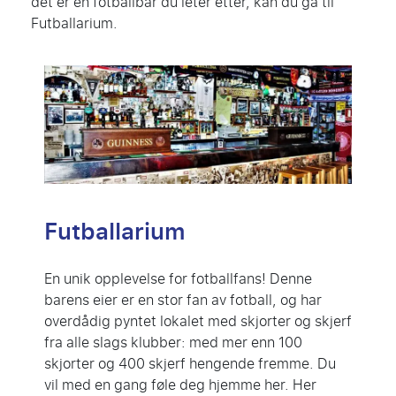
det er en fotballbar du leter etter, kan du gå til
Futballarium.
Futballarium
En unik opplevelse for fotballfans! Denne
barens eier er en stor fan av fotball, og har
overdådig pyntet lokalet med skjorter og skjerf
fra alle slags klubber: med mer enn 100
skjorter og 400 skjerf hengende fremme. Du
vil med en gang føle deg hjemme her. Her