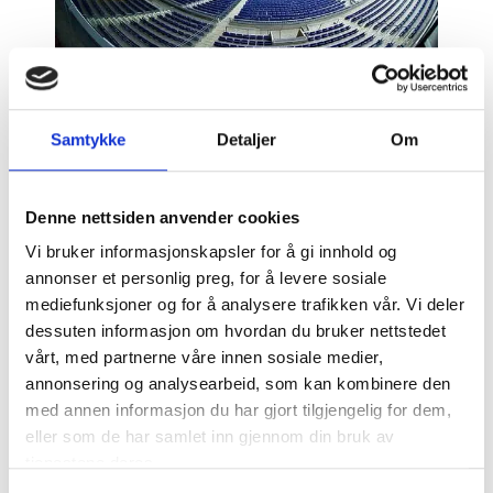
FC Barcelona spiller alle hjemmekampene sine
i fotballens tempel, Camp Nou.
Samtykke
Detaljer
Om
Stadionet har for øyeblikket en kapasitet på
99 354 tilskuere, og er under åpen himmel.
Denne nettsiden anvender cookies
Det jobbes nå på stadion for å utvide
sitteplassene til 105 000 plasser, der alle
Vi bruker informasjonskapsler for å gi innhold og
tribunene er under tak. Camp Nou-museet blir
annonser et personlig preg, for å levere sosiale
også oppdater.
mediefunksjoner og for å analysere trafikken vår. Vi deler
dessuten informasjon om hvordan du bruker nettstedet
Hvis du deltar på en FC Barcelona-kamp, vil du
vårt, med partnerne våre innen sosiale medier,
bli overrasket over hvor vennlig stemningen er
annonsering og analysearbeid, som kan kombinere den
der. Å gå på fotballkamp i Barcelona er en ekte
med annen informasjon du har gjort tilgjengelig for dem,
familiebegivenhet.
eller som de har samlet inn gjennom din bruk av
Porten til Camp Nou åpner 1,5 timer før
tjenestene deres.
kampen starter.