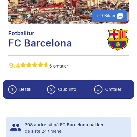
+ 9 Bilder
Fotballtur
FC Barcelona
9.4
5 omtaler
1
Bestill
2
Club info
3
Omtaler
798
andre så på FC Barcelona pakker
de siste 24 timene.