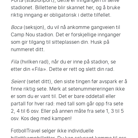
Porta
(stadionport), dette er inngangen til selve
stadionet. Billettene blir skannet her, og å bruke
riktig inngang er obligatorisk i dette tilfellet.
Boca
(seksjon), du vil nå ankomme gangveien til
Camp Nou stadion. Det er forskjellige innganger
som gir tilgang til sitteplassen din. Husk på
nummeret ditt.
Fila
(hvilken rad), når du er inne på stadion, se
etter din «Fila». Dette er rett og slett din rad.
Seient
(setet ditt), den siste tingen før avspark er å
finne riktig sete. Merk at setenummereringen ikke
er som du er vant til. Det er bare oddetall eller
partall for hver rad: med tall som går opp fra sete
2, 4 til 6 osv. Eller på annen måte fra sete 1, 3 til 5
osv. Kos deg med kampen!
FotbollTravel selger ikke individuelle