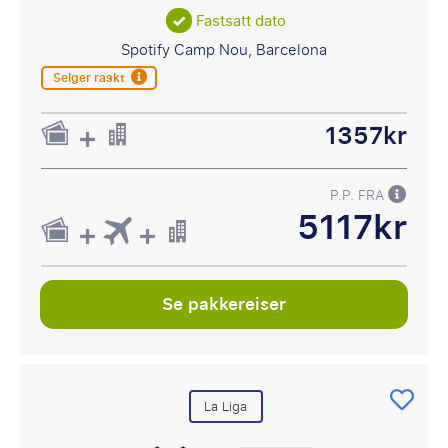
Fastsatt dato
Spotify Camp Nou, Barcelona
Selger raskt
1357kr
P.P. FRA
5117kr
Se pakkereiser
La Liga