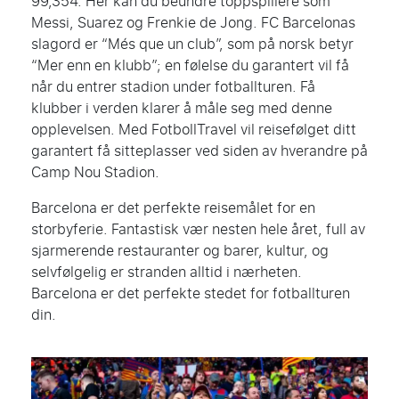
99,354. Her kan du beundre toppspillere som
Messi, Suarez og Frenkie de Jong. FC Barcelonas
slagord er “Més que un club”, som på norsk betyr
“Mer enn en klubb”; en følelse du garantert vil få
når du entrer stadion under fotballturen. Få
klubber i verden klarer å måle seg med denne
opplevelsen. Med FotbollTravel vil reisefølget ditt
garantert få sitteplasser ved siden av hverandre på
Camp Nou Stadion.
Barcelona er det perfekte reisemålet for en
storbyferie. Fantastisk vær nesten hele året, full av
sjarmerende restauranter og barer, kultur, og
selvfølgelig er stranden alltid i nærheten.
Barcelona er det perfekte stedet for fotballturen
din.