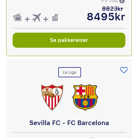
P.P. FRA
8823kr
8495kr
Se pakkereiser
La Liga
Sevilla FC - FC Barcelona