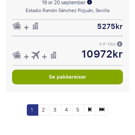
19 or 20 september
Estadio Ramón Sánchez Pizjuán, Sevilla
5275kr
P.P. FRA
10972kr
Se pakkereiser
1
2
3
4
5