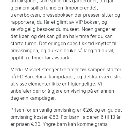
attraksjoner, som spillernes garderober, du går
gjennom spillertunnelen (imponerende),
trenerboksen, presseboksen der pressen sitter og
rapportere, du får et glimt av VIP bokser, og
selvfølgelig besøker du museet. Noen ganger er
det køer, og det kan gå en halv time før du kan
starte turen. Det er ingen spesifikk tid knyttet til
omvisningen, og du kan bruke så lang tid du vil,
opptil tre timer før avspark.
Merk: Museet stenger tre timer før kampen starter
på FC Barcelona-kampdager, og det kan være slik
at visse elementer ikke er tilgjengelige. Vi
anbefaler derfor å gjøre omvisning på en annen
dag enn kampdager.
Prisen for en vanlig omvisning er €26, og en guidet
omvisning koster €53. For barn i alderen 6 til 13 år
er prisen €20. Yngre barn kan komme gratis.