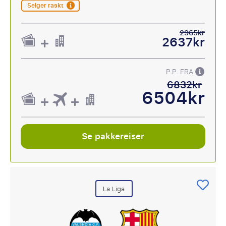
Selger raskt
2965kr
2637kr
P.P. FRA
6832kr
6504kr
Se pakkereiser
La Liga