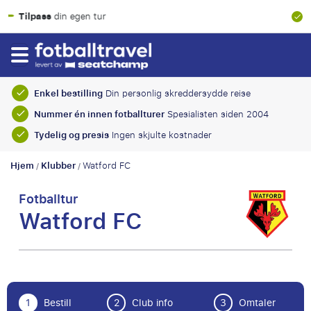
100 % finansiell garanti
Enkel bestilling
Din personlig skreddersydde reise
Nummer én innen fotballturer
Spesialisten siden 2004
Tydelig og presis
Ingen skjulte kostnader
Hjem
Klubber
Watford FC
/
/
Fotballtur
Watford FC
1
Bestill
2
Club info
3
Omtaler