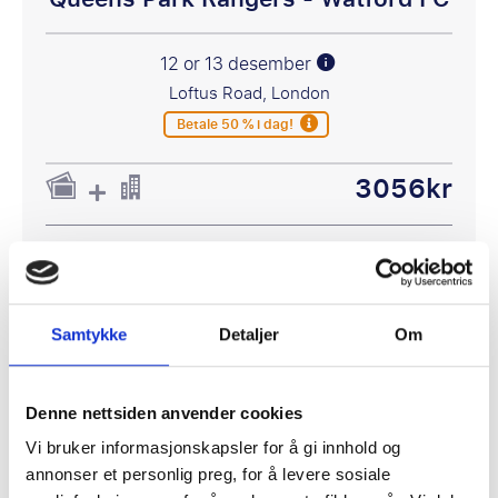
12 or 13 desember
Loftus Road, London
Betale 50 % i dag!
3056kr
P.P. FRA
5579kr
Samtykke
Detaljer
Om
Se pakkereiser
Denne nettsiden anvender cookies
Vi bruker informasjonskapsler for å gi innhold og
annonser et personlig preg, for å levere sosiale
EFL Championship