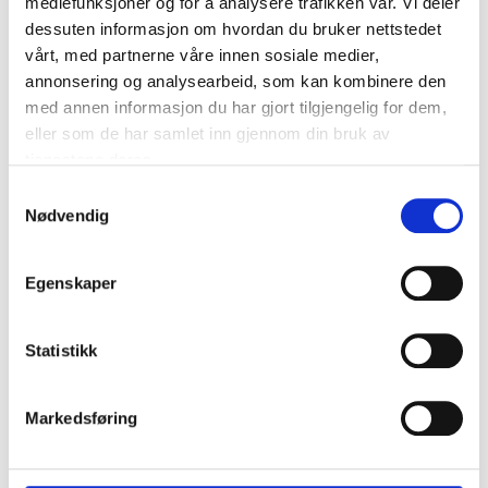
mediefunksjoner og for å analysere trafikken vår. Vi deler
dessuten informasjon om hvordan du bruker nettstedet
vårt, med partnerne våre innen sosiale medier,
annonsering og analysearbeid, som kan kombinere den
med annen informasjon du har gjort tilgjengelig for dem,
eller som de har samlet inn gjennom din bruk av
Southampton FC - Watford FC
tjenestene deres.
Samtykkevalg
Nødvendig
6 or 7 mars
St. Mary's Stadium, Southampton
Egenskaper
Betale 50 % i dag!
1953kr
Statistikk
P.P. FRA
Markedsføring
7128kr