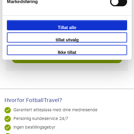
1 or 2 or 3 januar
Markedsføring
St. Mary's Stadium, Southampton
Betale 50 % i dag!
Tillat alle
2278kr
tillat utvalg
Ikke tillat
Se pakkereiser
Hvorfor FotballTravel?
Garantert sitteplass med dine medreisende
Personlig kundeservice 24/7
Ingen bestillingsgebyr