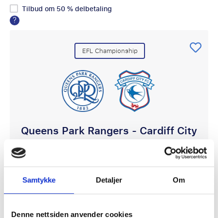
Tilbud om 50 % delbetaling
?
EFL Championship
Queens Park Rangers - Cardiff City
1 or 2 or 3 september
Loftus Road, London
Samtykke
Detaljer
Om
3339kr
Denne nettsiden anvender cookies