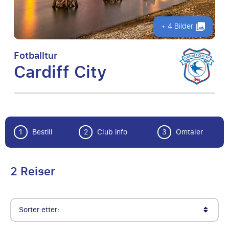
+ 4 Bilder
Fotballtur
Cardiff City
1
Bestill
2
Club info
3
Omtaler
2 Reiser
Sorter etter: