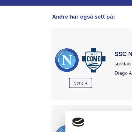
Andre har også sett på:
SSC N
søndag
Diego A
Serie A
SSC N