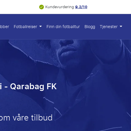
9.2/10
Kundevurdering
ubber
Fotballreiser
Finn din fotballtur
Blogg
Tjenester
i - Qarabag FK
om våre tilbud