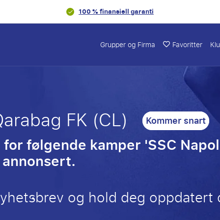
100 % finansiell garanti
Grupper og Firma
Favoritter
Kl
Qarabag FK (CL)
Kommer snart
 for følgende kamper 'SSC Napol
e annonsert.
nyhetsbrev og hold deg oppdatert 