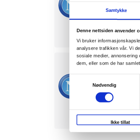
søndag 
Samtykke
Diego A
Serie A
Denne nettsiden anvender c
Vi bruker informasjonskapsler
analysere trafikken vår. Vi 
sosiale medier, annonsering 
dem, eller som de har samlet
SSC N
Samtykkevalg
10 or 1
Nødvendig
Diego A
Betale 
Serie A
Ikke tillat