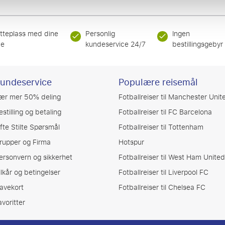
itteplass med dine
Personlig
Ingen
de
kundeservice 24/7
bestillingsgebyr
undeservice
Populære reisemål
ær mer 50% deling
Fotballreiser til Manchester Unit
estilling og betaling
Fotballreiser til FC Barcelona
fte Stilte Spørsmål
Fotballreiser til Tottenham
rupper og Firma
Hotspur
ersonvern og sikkerhet
Fotballreiser til West Ham United
ilkår og betingelser
Fotballreiser til Liverpool FC
avekort
Fotballreiser til Chelsea FC
avoritter