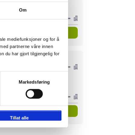
8240kr
Om
Se pakkereiser
iale mediefunksjoner og for å
 med partnerne våre innen
u har gjort tilgjengelig for
P.P. FRA
1834kr
7243kr
Markedsføring
Se pakkereiser
Tillat alle