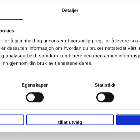
13 sep.
18:00
Fastsatt dato
Detaljer
rmando Maradona, Napoli
ookies
 for å gi innhold og annonser et personlig preg, for å levere sos
deler dessuten informasjon om hvordan du bruker nettstedet vårt,
og analysearbeid, som kan kombinere den med annen informasjon d
 inn gjennom din bruk av tjenestene deres.
apoli - Frosinone Calcio
1 oktober
Egenskaper
Statistikk
rmando Maradona, Napoli
50 % i dag!
tillat utvalg