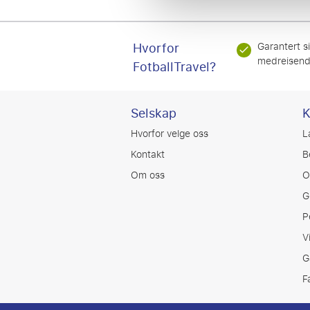
Hvorfor
Garantert s
medreisen
FotballTravel?
Selskap
K
Hvorfor velge oss
L
Kontakt
B
Om oss
O
G
P
V
G
F