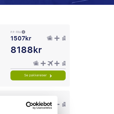
P.P. FRA
1507kr
8188kr
Se pakkereiser
P.P. FRA
1407kr