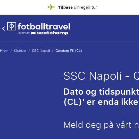
Tilpass
din egen tur
Hjem
/
Klubber
/
SSC Napoli
/
Qarabag FK (CL)
SSC Napoli - 
Dato og tidspunkt
(CL)' er enda ikk
Meld deg på vårt 