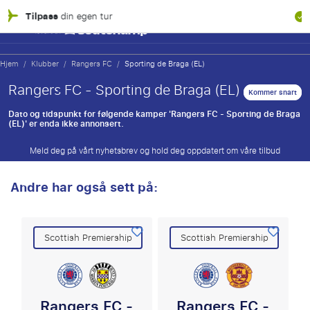
100 % finansiell g
gen tur
Hjem
/
Klubber
/
Rangers FC
/
Sporting de Braga (EL)
Rangers FC - Sporting de Braga (EL)
Kommer snart
Dato og tidspunkt for følgende kamper 'Rangers FC - Sporting de Braga
(EL)' er enda ikke annonsert.
Meld deg på vårt nyhetsbrev og hold deg oppdatert om våre tilbud
Andre har også sett på:
Scottish Premiership
Scottish Premiership
Rangers FC -
Rangers FC -