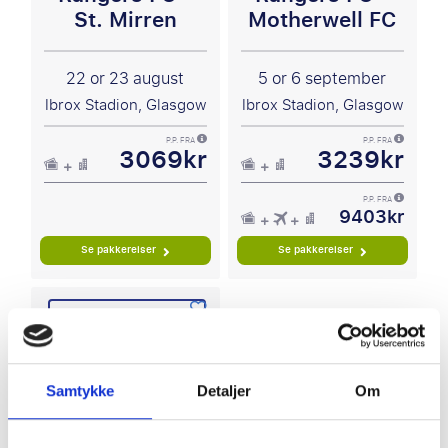
St. Mirren
Motherwell FC
22 or 23 august
5 or 6 september
Ibrox Stadion, Glasgow
Ibrox Stadion, Glasgow
P.P. FRA
P.P. FRA
3069kr
3239kr
P.P. FRA
9403kr
Se pakkereiser
Se pakkereiser
Scottish Premiership
Samtykke
Detaljer
Om
Rangers FC -
Kilmarnock FC