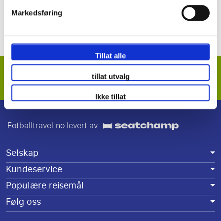
Ingen bestillingsgebyr
Markedsføring
Offisielle kampbilletter garantert
Flere fordeler
Tillat alle
Meld deg på vårt nyhetsbrev
tillat utvalg
Alltid vær den første til å høre om våre tilbud og kampanjer.
Ikke tillat
Fotballtravel.no levert av
Selskap
Kundeservice
Populære reisemål
Følg oss