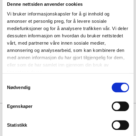
Denne nettsiden anvender cookies
10 or 11 oktober
Vi bruker informasjonskapsler for å gi innhold og
annonser et personlig preg, for å levere sosiale
Ibrox Stadion, Glasgow
mediefunksjoner og for å analysere trafikken vår. Vi deler
Betale 50 % i dag!
dessuten informasjon om hvordan du bruker nettstedet
vårt, med partnerne våre innen sosiale medier,
P.P. FRA
3096kr
annonsering og analysearbeid, som kan kombinere den
med annen informasjon du har gjort tilgjengelig for dem,
P.P. FRA
eller som de har samlet inn gjennom din bruk av
8869kr
tjenestene deres.
Se pakkereiser
Samtykkevalg
Nødvendig
Egenskaper
Hvorfor FotballTravel?
Garantert sitteplass med dine medreisende
Statistikk
Personlig kundeservice 24/7