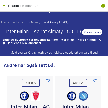
100 % finansiell gara
 tur
Hjem
/
Klubber
/
Inter Milan
/
Kairat Almaty FC (CL)
Inter Milan - Kairat Almaty FC (CL)
Kommer snart
Dato og tidspunkt for følgende kamper 'Inter Milan - Kairat Almaty FC
(CL)' er enda ikke annonsert.
Meld deg på vårt nyhetsbrev og hold deg oppdatert om våre tilbud
Andre har også sett på:
Serie A
Serie A
Inter Milan - AC
Inter Milan -