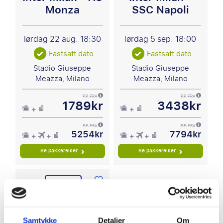
Monza
SSC Napoli
lørdag 22 aug.
18:30
lørdag 5 sep.
18:00
Fastsatt dato
Fastsatt dato
Stadio Giuseppe
Stadio Giuseppe
Meazza, Milano
Meazza, Milano
P.P. FRA
P.P. FRA
1789kr
3438kr
P.P. FRA
P.P. FRA
5254kr
7794kr
Se pakkereiser
Se pakkereiser
Serie A
Samtykke
Detaljer
Om