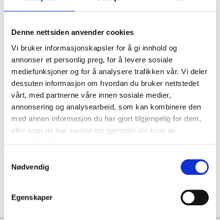
Inter Milan -
Udinese
Denne nettsiden anvender cookies
Vi bruker informasjonskapsler for å gi innhold og
mandag 14 sep.
annonser et personlig preg, for å levere sosiale
20:45
mediefunksjoner og for å analysere trafikken vår. Vi deler
Fastsatt dato
dessuten informasjon om hvordan du bruker nettstedet
Stadio Giuseppe
vårt, med partnerne våre innen sosiale medier,
Meazza, Milano
annonsering og analysearbeid, som kan kombinere den
med annen informasjon du har gjort tilgjengelig for dem,
P.P. FRA
1565kr
eller som de har samlet inn gjennom din bruk av
tjenestene deres.
P.P. FRA
5764kr
Samtykkevalg
Nødvendig
Se pakkereiser
Egenskaper