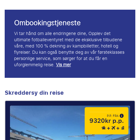
Ombookingstjeneste
Vi tar hånd om alle endringene dine, Opplev det
ultimate fotballeventyret med de eksklusive tilbudene
våre, med 100 % dekning av kampbilletter, hotell og
flyreiser. Du kan også benytte deg av vår førsteklasses
personlige service, som sørger for at du får en
uforglemmelig reise.
Vis mer
Skreddersy din reise
P.P. FRA
9320kr p.p.