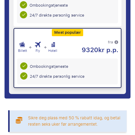
Ombookingstjeneste
24/7 direkte personlig service
Mest populær
fra
+
+
9320kr p.p.
Billett
Fly
Hotell
Ombookingstjeneste
24/7 direkte personlig service
Sikre deg plass med 50 % rabatt idag, og betal
resten seks uker før arrangementet.