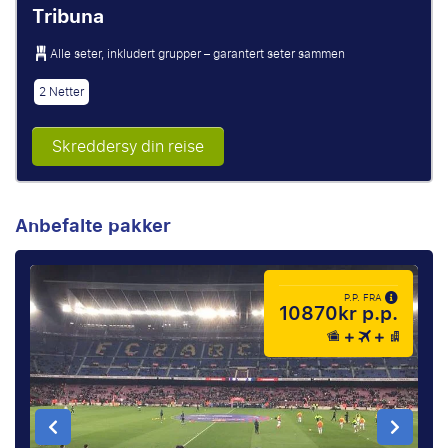
Tribuna
Alle seter, inkludert grupper – garantert seter sammen
2 Netter
Skreddersy din reise
Anbefalte pakker
P.P. FRA
10870kr p.p.