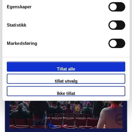
Egenskaper
Skreddersy din reise
Statistikk
Markedsføring
P.P. FRA
10140kr p.p.
Tillat alle
tillat utvalg
Ikke tillat