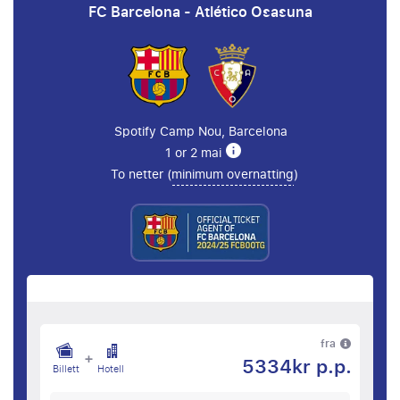
FC Barcelona - Atlético Osasuna
Spotify Camp Nou, Barcelona
1 or 2 mai
To netter (
minimum overnatting
)
fra
+
5334kr p.p.
Billett
Hotell