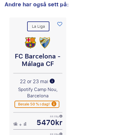
Andre har også sett på:
La Liga
FC Barcelona -
Málaga CF
22 or 23 mai
Spotify Camp Nou,
Barcelona
Betale 50 % i dag!
P.P. FRA
5470kr
P.P. FRA