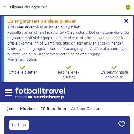
100 % finansiell garanti
Du er garantert offisielle billetter
Tips! Vær sikker på at du har en gyldig billett
Fotballtravel en offisiell partner av FC Barcelona. Det er nettopp derfor du
er garantert offisielle (papir) billetter eller e-billetter du kan bruke for å
offisielt komme inn på Camp Nou stadion som en utenlandsk tilhenger.
Andre typer inngangsbilletter har ikke adgang hit. Ved å bruke andre typer
billetter, kan du bli stoppet ved porten og nektet inngang.
Mer informasjon.
Offisielle billetter
Papir eller e-
En bekymringsfri
billetter
opplevelse
Hjem
Klubber
FC Barcelona
Atlético Osasuna
/
/
/
La Liga