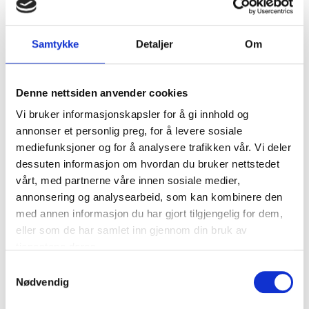
Mest populær
Samtykke
Detaljer
Om
P.P. FRA
9935kr p.p.
Denne nettsiden anvender cookies
Vi bruker informasjonskapsler for å gi innhold og
annonser et personlig preg, for å levere sosiale
mediefunksjoner og for å analysere trafikken vår. Vi deler
dessuten informasjon om hvordan du bruker nettstedet
vårt, med partnerne våre innen sosiale medier,
annonsering og analysearbeid, som kan kombinere den
med annen informasjon du har gjort tilgjengelig for dem,
eller som de har samlet inn gjennom din bruk av
tjenestene deres.
Lateral
Samtykkevalg
Nødvendig
2 Netter