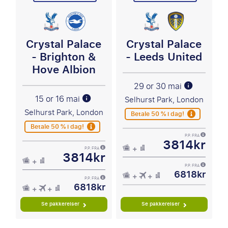
Crystal Palace
Crystal Palace
- Brighton &
- Leeds United
Hove Albion
29 or 30 mai
15 or 16 mai
Selhurst Park, London
Selhurst Park, London
Betale 50 % i dag!
Betale 50 % i dag!
P.P. FRA
3814kr
P.P. FRA
3814kr
P.P. FRA
6818kr
P.P. FRA
6818kr
Se pakkereiser
Se pakkereiser