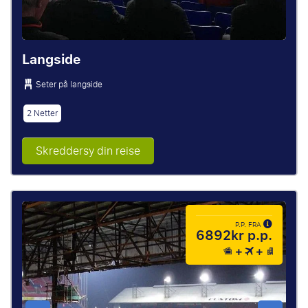
Langside
Seter på langside
2 Netter
Skreddersy din reise
P.P. FRA
6892kr p.p.