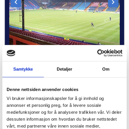
Crystal Palace Tourist Package
Langsides sitteplasser
Samtykke
Detaljer
Om
Uber-kupong
Busstur i London (om kvelden)
Denne nettsiden anvender cookies
2 Netter
Vi bruker informasjonskapsler for å gi innhold og
Skreddersy din reise
annonser et personlig preg, for å levere sosiale
mediefunksjoner og for å analysere trafikken vår. Vi deler
dessuten informasjon om hvordan du bruker nettstedet
vårt, med partnerne våre innen sosiale medier,