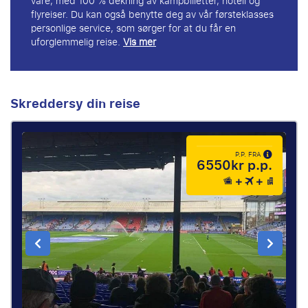
våre, med 100 % dekning av kampbilletter, hotell og
flyreiser. Du kan også benytte deg av vår førsteklasses
personlige service, som sørger for at du får en
uforglemmelig reise.
Vis mer
Skreddersy din reise
P.P. FRA
6550kr p.p.