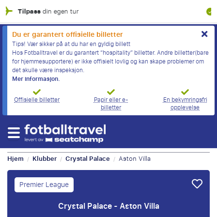
100 % finansiell garanti
Du er garantert offisielle billetter
Tips! Vær sikker på at du har en gyldig billett
Hos Fotballtravel er du garantert “hospitality” billetter. Andre billetter(bare
for hjemmesupportere) er ikke offisielt lovlig og kan skape problemer om
det skulle være inspeksjon.
Mer informasjon.
Offisielle billetter
Papir eller e-
En bekymringsfri
billetter
opplevelse
Hjem
Klubber
Crystal Palace
Aston Villa
/
/
/
Premier League
Crystal Palace - Aston Villa