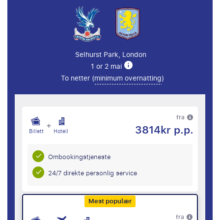
Selhurst Park, London
1 or 2 mai
To netter (
minimum overnatting
)
fra
+
3814kr p.p.
Billett
Hotell
Ombookingstjeneste
24/7 direkte personlig service
Mest populær
fra