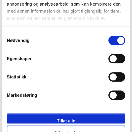
annonsering og analysearbeid, som kan kombinere den
P.P. FRA
9764kr p.p.
med annen informasjon du har gjort tilgjengelig for dem,
eller som de har samlet inn gjennom din bruk av
tjenestene deres.
Samtykkevalg
Nødvendig
Egenskaper
Statistikk
Markedsføring
Kortside med hospitality
Korttside
Gratis kampprogram
Tillat alle
2 Netter