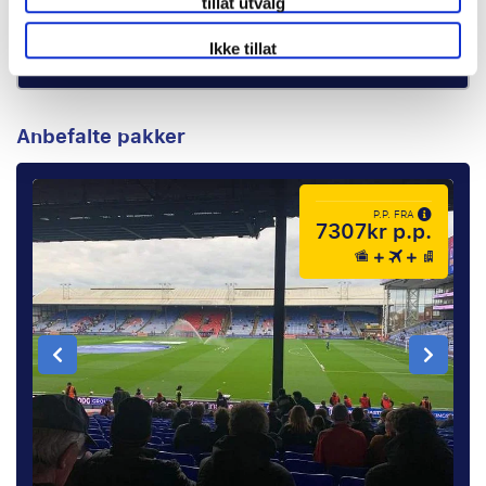
tillat utvalg
Skreddersy din reise
Ikke tillat
Anbefalte pakker
P.P. FRA
7307kr p.p.