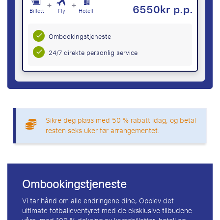
+
+
6550kr p.p.
Billett
Fly
Hotell
Ombookingstjeneste
24/7 direkte personlig service
Sikre deg plass med 50 % rabatt idag, og betal
resten seks uker før arrangementet.
Ombookingstjeneste
Vi tar hånd om alle endringene dine, Opplev det
ultimate fotballeventyret med de eksklusive tilbudene